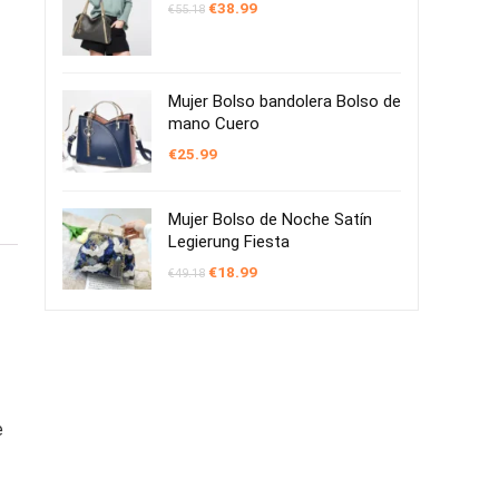
El
El
€
38.99
€
55.18
precio
precio
original
actual
era:
es:
€55.18.
€38.99.
Mujer Bolso bandolera Bolso de
mano Cuero
€
25.99
Mujer Bolso de Noche Satín
Legierung Fiesta
El
El
€
18.99
€
49.18
precio
precio
original
actual
era:
es:
€49.18.
€18.99.
e