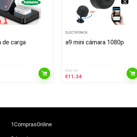
ELECTRÓNICA
n de carga
a9 mini cámara 1080p
€
32.76
El
El
€
11.34
ecio
precio
precio
tual
original
actual
:
era:
es:
6.99.
€32.76.
€11.34.
1ComprasOnline