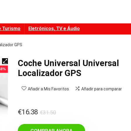
e Turismo
Eletrônicos, TV e Áudio
alizador GPS
Coche Universal Universal
 48%
Localizador GPS
Añadir a Mis Favoritos
Añadir para comparar
El
El
€
16.38
€
31.50
precio
precio
original
actual
COMPRAR AHORA