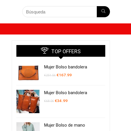
TOP OFFERS
Mujer Bolso bandolera
El
El
€
167.99
€
251.56
precio
precio
original
actual
era:
es:
€251.56.
€167.99.
Mujer Bolso bandolera
El
El
€
34.99
€
68.06
precio
precio
original
actual
era:
es:
€68.06.
€34.99.
Mujer Bolso de mano