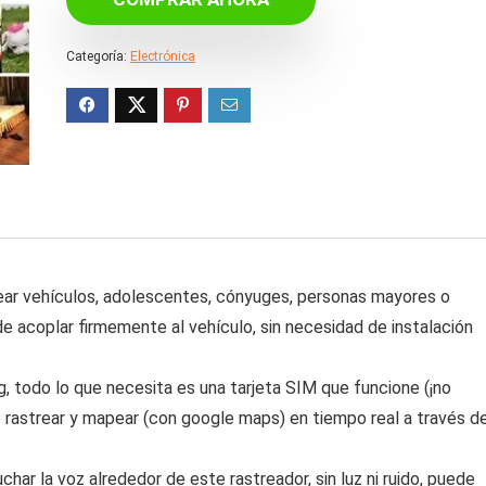
era:
es:
€31.50.
€16.38.
Categoría:
Electrónica
trear vehículos, adolescentes, cónyuges, personas mayores o
 de acoplar firmemente al vehículo, sin necesidad de instalación
g, todo lo que necesita es una tarjeta SIM que funcione (¡no
ede rastrear y mapear (con google maps) en tiempo real a través d
ar la voz alrededor de este rastreador, sin luz ni ruido, puede