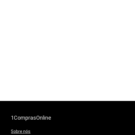
1ComprasOnline
Sobre nós