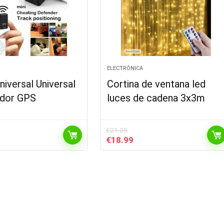
ELECTRÓNICA
iversal Universal
Cortina de ventana led
ador GPS
luces de cadena 3x3m
€
21.05
El
El
€
18.99
ecio
precio
precio
tual
original
actual
:
era:
es:
6.38.
€21.05.
€18.99.