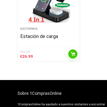
ELECTRÓNICA
Estación de carga
€
52.93
El
El
€
26.99
precio
precio
original
actual
era:
es:
€52.93.
€26.99.
Sobre 1ComprasOnline
1ComprasOnline ha ayudado a nuestros visitantes a encontrar