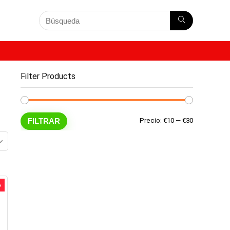
Filter Products
Precio
Precio
FILTRAR
Precio:
€10
—
€30
mínimo
máximo
%