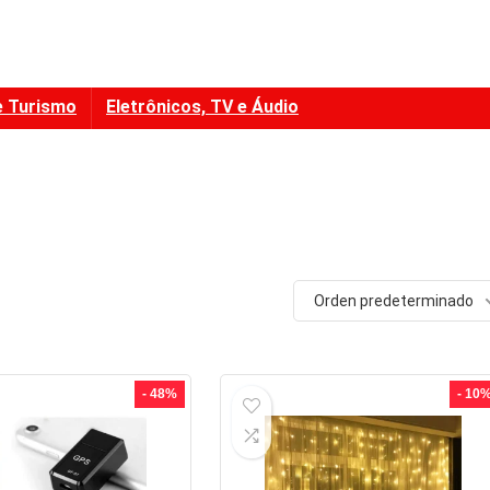
e Turismo
Eletrônicos, TV e Áudio
Orden predeterminado
- 48%
- 10