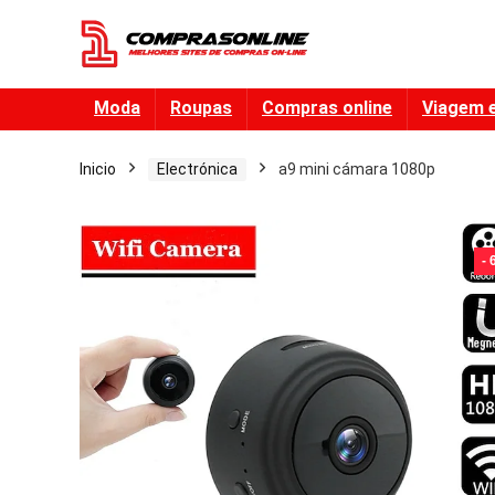
Moda
Roupas
Compras online
Viagem 
Inicio
Electrónica
a9 mini cámara 1080p
-