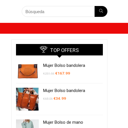
TOP OFFERS
Mujer Bolso bandolera
El
El
€
167.99
€
251.56
precio
precio
original
actual
era:
es:
€251.56.
€167.99.
Mujer Bolso bandolera
El
El
€
34.99
€
68.06
precio
precio
original
actual
era:
es:
€68.06.
€34.99.
Mujer Bolso de mano