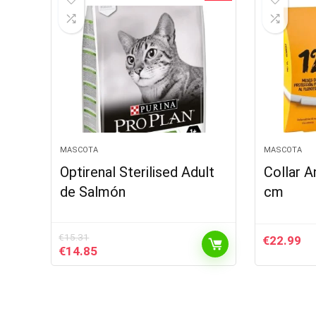
MASCOTA
MASCOTA
Optirenal Sterilised Adult
Collar A
de Salmón
cm
€
15.31
€
22.99
El
El
€
14.85
precio
precio
original
actual
era:
es:
€15.31.
€14.85.