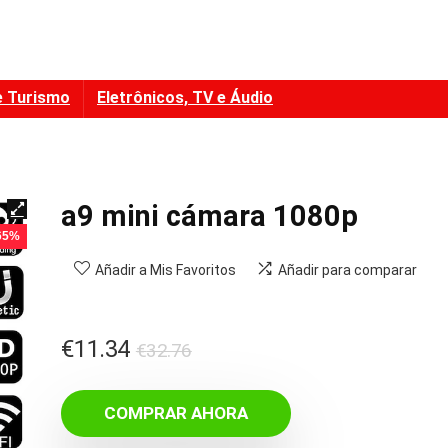
e Turismo
Eletrônicos, TV e Áudio
a9 mini cámara 1080p
 65%
Añadir a Mis Favoritos
Añadir para comparar
El
El
€
11.34
€
32.76
precio
precio
original
actual
COMPRAR AHORA
era:
es: