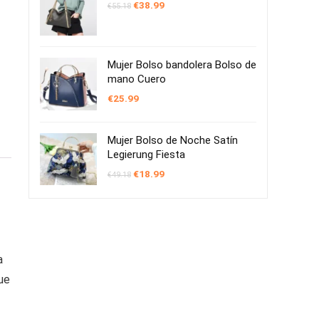
El
El
€
38.99
€
55.18
precio
precio
original
actual
era:
es:
€55.18.
€38.99.
Mujer Bolso bandolera Bolso de
mano Cuero
€
25.99
Mujer Bolso de Noche Satín
Legierung Fiesta
El
El
€
18.99
€
49.18
precio
precio
original
actual
era:
es:
€49.18.
€18.99.
a
ue