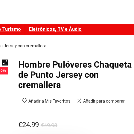
e Turismo
Eletrônicos, TV e Áudio
o Jersey con cremallera
Hombre Pulóveres Chaqueta
 50%
de Punto Jersey con
cremallera
Añadir a Mis Favoritos
Añadir para comparar
El
El
€
24.99
€
49.98
precio
precio