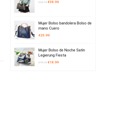
El
El
€
38.99
€
55.18
precio
precio
original
actual
era:
es:
€55.18.
€38.99.
Mujer Bolso bandolera Bolso de
mano Cuero
€
25.99
Mujer Bolso de Noche Satín
Legierung Fiesta
El
El
€
18.99
€
49.18
precio
precio
original
actual
era:
es:
€49.18.
€18.99.