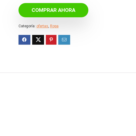
original
actual
COMPRAR AHORA
era:
es:
€49.98.
€24.99.
Categoría:
ofertas
,
Ropa