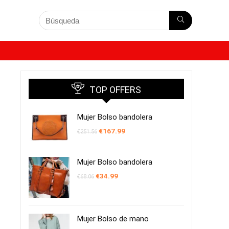
TOP OFFERS
Mujer Bolso bandolera
El
El
€
167.99
€
251.56
precio
precio
original
actual
era:
es:
€251.56.
€167.99.
Mujer Bolso bandolera
El
El
€
34.99
€
68.06
precio
precio
original
actual
era:
es:
€68.06.
€34.99.
Mujer Bolso de mano