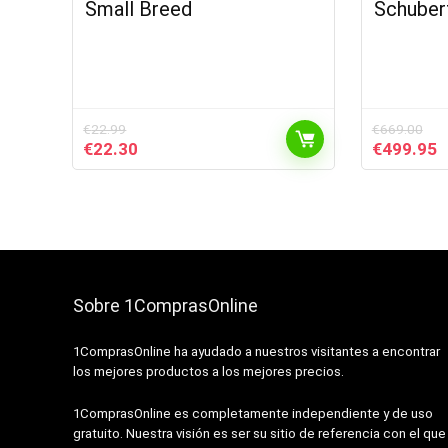
Small Breed
Schuber
€
22.99
€
669.00
El
El
El
E
€
22.30
€
499.95
precio
precio
precio
p
original
actual
original
a
era:
es:
era:
e
€22.99.
€22.30.
€669.00.
€
Sobre 1ComprasOnline
1ComprasOnline ha ayudado a nuestros visitantes a encontrar
los mejores productos a los mejores precios.
1ComprasOnline es completamente independiente y de uso
gratuito. Nuestra visión es ser su sitio de referencia con el que