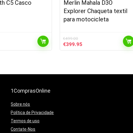
th C5 Casco
Merlin Mahala D3O
Explorer Chaqueta textil
para motocicleta
€
499.00
l
El
El
€
399.95
recio
precio
precio
ctual
original
actual
s:
era:
es:
499.95.
€499.00.
€399.95.
1ComprasOnline
Sobre nós
Política de Privacidade
Termos de uso
Contate-Nos