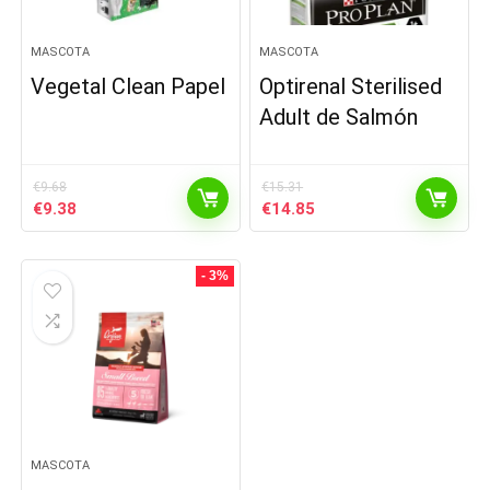
MASCOTA
MASCOTA
Vegetal Clean Papel
Optirenal Sterilised
Adult de Salmón
€
9.68
€
15.31
El
El
El
El
€
9.38
€
14.85
precio
precio
precio
precio
original
actual
original
actual
era:
es:
era:
es:
- 3%
€9.68.
€9.38.
€15.31.
€14.85.
MASCOTA