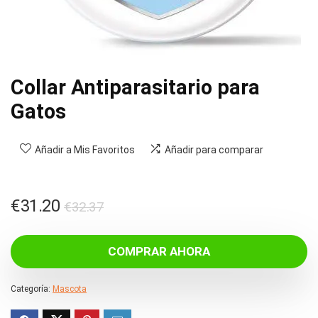
Collar Antiparasitario para
Gatos
Añadir a Mis Favoritos
Añadir para comparar
El
El
€
31.20
€
32.37
precio
precio
original
actual
COMPRAR AHORA
era:
es:
€32.37.
€31.20.
Categoría:
Mascota