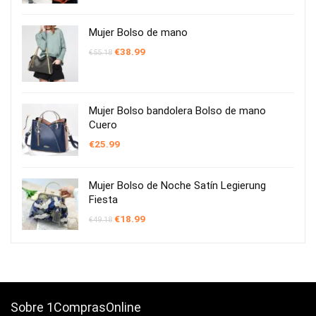
era:
es:
€68.06.
€34.99.
Mujer Bolso de mano
El
El
€
38.99
€
55.18
precio
precio
original
actual
era:
es:
€55.18.
€38.99.
Mujer Bolso bandolera Bolso de mano
Cuero
€
25.99
Mujer Bolso de Noche Satín Legierung
Fiesta
El
El
€
18.99
€
49.18
precio
precio
original
actual
era:
es:
€49.18.
€18.99.
Sobre 1ComprasOnline