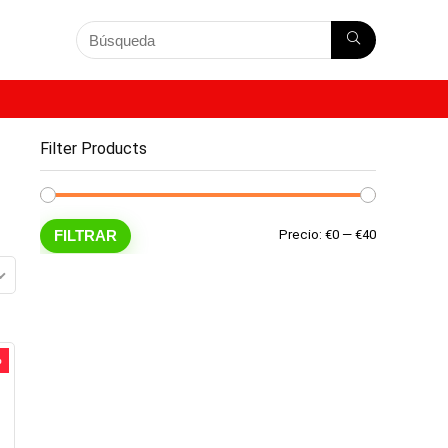
Filter Products
Precio
Precio
FILTRAR
Precio:
€0
—
€40
mínimo
máximo
%