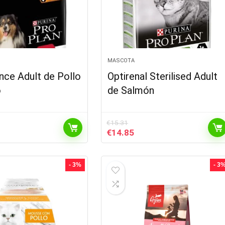
MASCOTA
nce Adult de Pollo
Optirenal Sterilised Adult
o
de Salmón
€
15.31
El
El
€
14.85
ecio
precio
precio
tual
original
actual
:
era:
es:
- 3%
- 3
7.06.
€15.31.
€14.85.