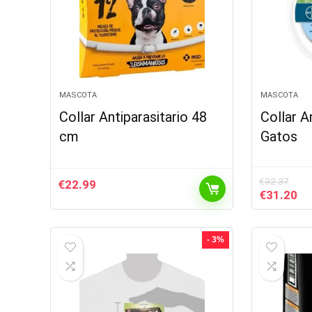
MASCOTA
MASCOTA
Collar Antiparasitario 48
Collar A
cm
Gatos
€
32.37
€
22.99
El
El
€
31.20
precio
pr
original
ac
era:
es
- 3%
€32.37.
€3