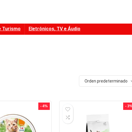
e Turismo
Eletrônicos, TV e Áudio
Orden predeterminado
- 4%
- 3