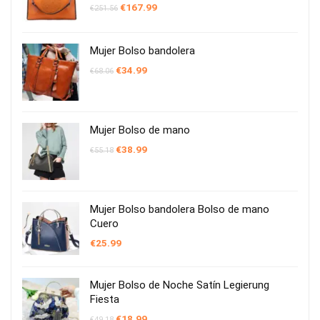
El
El
€
167.99
€
251.56
precio
precio
original
actual
era:
es:
€251.56.
€167.99.
Mujer Bolso bandolera
El
El
€
34.99
€
68.06
precio
precio
original
actual
era:
es:
€68.06.
€34.99.
Mujer Bolso de mano
El
El
€
38.99
€
55.18
precio
precio
original
actual
era:
es:
€55.18.
€38.99.
Mujer Bolso bandolera Bolso de mano
Cuero
€
25.99
Mujer Bolso de Noche Satín Legierung
Fiesta
El
El
€
18.99
€
49.18