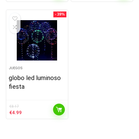
- 39%
JUEGOS
globo led luminoso
fiesta
€
8.17
El
El
€
4.99
precio
precio
original
actual
era:
es:
€8.17.
€4.99.