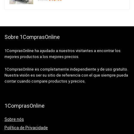
precio
precio
original
actual
era:
es:
€49.18.
€18.99.
Sobre 1ComprasOnline
1ComprasOnline ha ayudado a nuestros visitantes a encontrar los
mejores productos a los mejores precios.
1ComprasOnline es completamente independiente y de uso gratuito.
Nuestra visión es ser su sitio de referencia con el que siempre pueda
contar cuando compare productos y precios.
1ComprasOnline
Sobre nós
Política de Privacidade