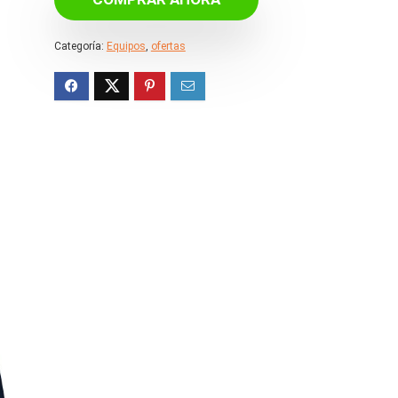
era:
es:
€249.00.
€149.40.
Categoría:
Equipos
,
ofertas