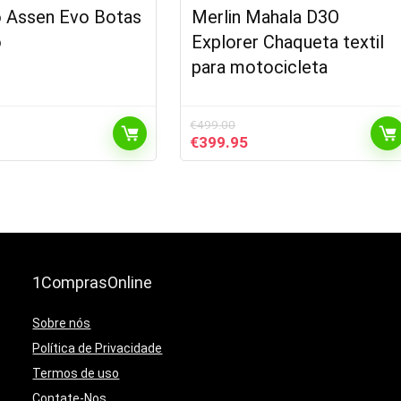
 Assen Evo Botas
Merlin Mahala D3O
o
Explorer Chaqueta textil
para motocicleta
€
499.00
El
El
€
399.95
ecio
precio
precio
tual
original
actual
:
era:
es:
9.99.
€499.00.
€399.95.
1ComprasOnline
Sobre nós
Política de Privacidade
Termos de uso
Contate-Nos