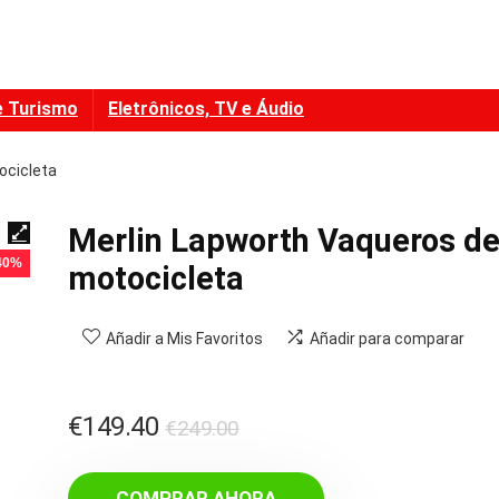
e Turismo
Eletrônicos, TV e Áudio
ocicleta
Merlin Lapworth Vaqueros d
 40%
motocicleta
Añadir a Mis Favoritos
Añadir para comparar
El
El
€
149.40
€
249.00
precio
precio
original
actual
COMPRAR AHORA