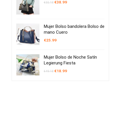
El
El
€
38.99
€
55.18
precio
precio
original
actual
era:
es:
€55.18.
€38.99.
Mujer Bolso bandolera Bolso de
mano Cuero
€
25.99
Mujer Bolso de Noche Satín
Legierung Fiesta
El
El
€
18.99
€
49.18
precio
precio
original
actual
era:
es:
€49.18.
€18.99.