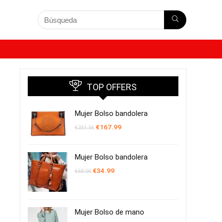
TOP OFFERS
e
Mujer Bolso bandolera
El
El
€
167.99
€
251.56
precio
precio
original
actual
era:
es:
€251.56.
€167.99.
Mujer Bolso bandolera
El
El
€
34.99
€
68.06
precio
precio
original
actual
era:
es:
€68.06.
€34.99.
Mujer Bolso de mano