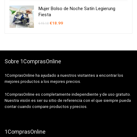
Mujer Bolso de Noche Satín Legierung
Fiesta
El
El
€
18.99
€
49.18
precio
precio
original
actual
era:
es:
€49.18.
€18.99.
Sobre 1ComprasOnline
1ComprasOnline ha ayudado a nuestros visitantes a encontrar los
mejores productos a los mejores precios.
1ComprasOnline es completamente independiente y de uso gratuito.
Nuestra visión es ser su sitio de referencia con el que siempre pueda
contar cuando compare productos y precios.
1ComprasOnline