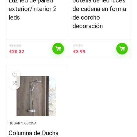
Luz led de pared
botella de led luces
exterior/interior 2
de cadena en forma
leds
de corcho
decoración
€
86.23
€
7.14
El
El
El
El
€
20.32
€
2.99
precio
precio
precio
precio
original
actual
original
actual
era:
es:
era:
es:
€86.23.
€20.32.
€7.14.
€2.99.
HOGAR Y COCINA
Columna de Ducha