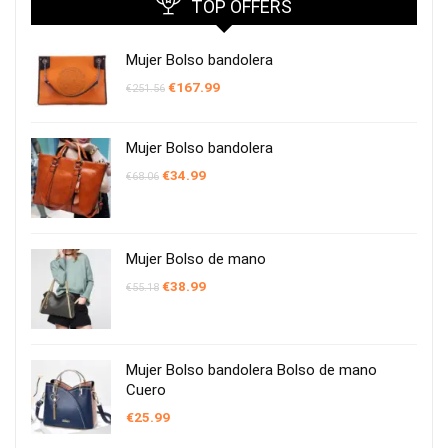
TOP OFFERS
Mujer Bolso bandolera
El
El
€
167.99
€
251.56
precio
precio
original
actual
era:
es:
€251.56.
€167.99.
Mujer Bolso bandolera
El
El
€
34.99
€
68.06
precio
precio
original
actual
era:
es:
€68.06.
€34.99.
Mujer Bolso de mano
El
El
€
38.99
€
55.18
precio
precio
original
actual
era:
es:
€55.18.
€38.99.
Mujer Bolso bandolera Bolso de mano
Cuero
€
25.99