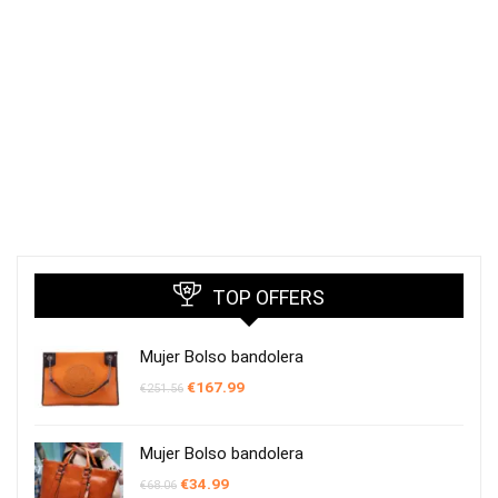
TOP OFFERS
Mujer Bolso bandolera
El
El
€
167.99
€
251.56
precio
precio
original
actual
era:
es:
€251.56.
€167.99.
Mujer Bolso bandolera
El
El
€
34.99
€
68.06