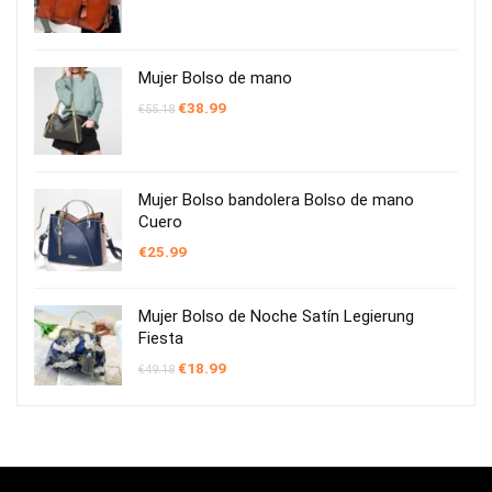
precio
precio
original
actual
era:
es:
€68.06.
€34.99.
Mujer Bolso de mano
El
El
€
38.99
€
55.18
precio
precio
original
actual
era:
es:
€55.18.
€38.99.
Mujer Bolso bandolera Bolso de mano
Cuero
€
25.99
Mujer Bolso de Noche Satín Legierung
Fiesta
El
El
€
18.99
€
49.18
precio
precio
original
actual
era:
es:
€49.18.
€18.99.