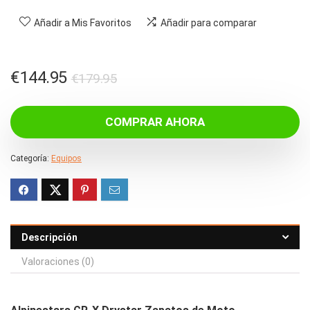
Añadir a Mis Favoritos
Añadir para comparar
El
El
€
144.95
€
179.95
precio
precio
original
actual
COMPRAR AHORA
era:
es:
€179.95.
€144.95.
Categoría:
Equipos
Descripción
Valoraciones (0)