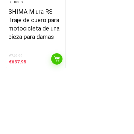
EQUIPOS
SHIMA Miura RS
Traje de cuero para
motocicleta de una
pieza para damas
€
749.99
El
El
€
637.95
precio
precio
original
actual
era:
es:
€749.99.
€637.95.