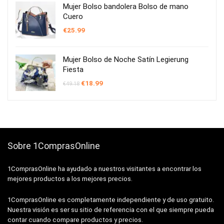
Mujer Bolso bandolera Bolso de mano
Cuero
€
25.99
Mujer Bolso de Noche Satín Legierung
Fiesta
El
El
€
18.99
€
49.18
precio
precio
original
actual
era:
es:
€49.18.
€18.99.
Sobre 1ComprasOnline
1ComprasOnline ha ayudado a nuestros visitantes a encontrar los
mejores productos a los mejores precios.
1ComprasOnline es completamente independiente y de uso gratuito.
Nuestra visión es ser su sitio de referencia con el que siempre pueda
contar cuando compare productos y precios.