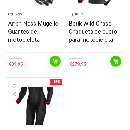
EQUIPOS
EQUIPOS
Arlen Ness Mugello
Berik Wild Chase
Guantes de
Chaqueta de cuero
motocicleta
para motocicleta
€
149.95
€
519.95
El
El
El
El
€
89.95
€
279.95
precio
precio
precio
precio
original
actual
original
actual
era:
es:
era:
es:
- 15%
€149.95.
€89.95.
€519.95.
€279.95.