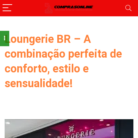
Loungerie BR – A
combinação perfeita de
conforto, estilo e
sensualidade!