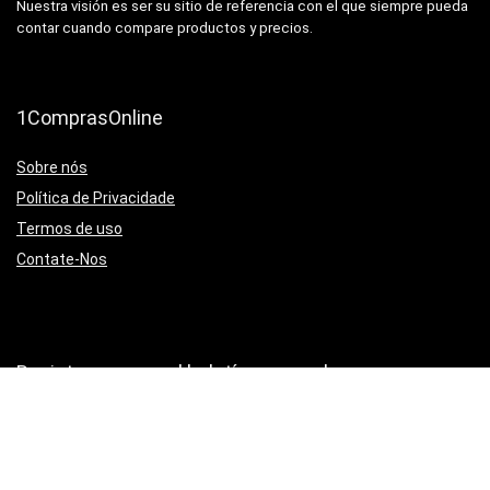
Nuestra visión es ser su sitio de referencia con el que siempre pueda
contar cuando compare productos y precios.
1ComprasOnline
Sobre nós
Política de Privacidade
Termos de uso
Contate-Nos
Registrarse para el boletín semanal
Suscríbete a nuestro boletín para recibir noticias y ofertas especiales