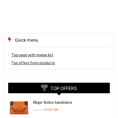
Quick menu
Top page with review list
Top offers from products
TOP OFFERS
Mujer Bolso bandolera
El
El
€
167.99
€
251.56
precio
precio
original
actual