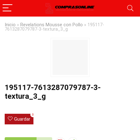
Inicio
»
Revelations Mousse con Pollo
»
195117-
7613287079787-3-textura_3_g
195117-7613287079787-3-
textura_3_g
0
Guardar