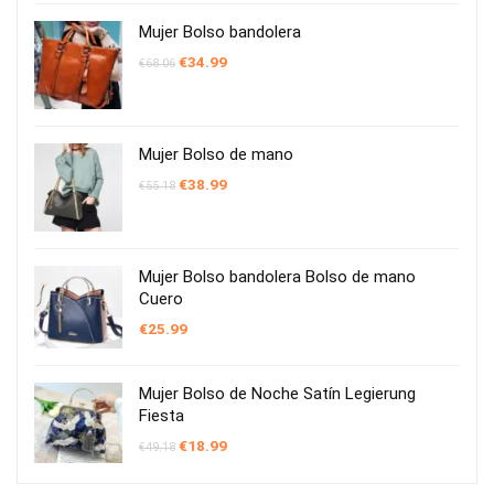
era:
es:
€251.56.
€167.99.
Mujer Bolso bandolera
El
El
€
34.99
€
68.06
precio
precio
original
actual
era:
es:
€68.06.
€34.99.
Mujer Bolso de mano
El
El
€
38.99
€
55.18
precio
precio
original
actual
era:
es:
€55.18.
€38.99.
Mujer Bolso bandolera Bolso de mano
Cuero
€
25.99
Mujer Bolso de Noche Satín Legierung
Fiesta
El
El
€
18.99
€
49.18
precio
precio
original
actual