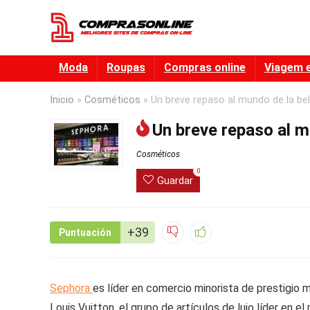
Moda
Roupas
Compras online
Viagem 
Inicio
»
Cosméticos
»
Un breve repaso al mundo de la be
Un breve repaso al m
Cosméticos
0
Guardar
+39
Puntuación
Sephora
es líder en comercio minorista de prestigio
Louis Vuitton, el grupo de artículos de lujo líder en 