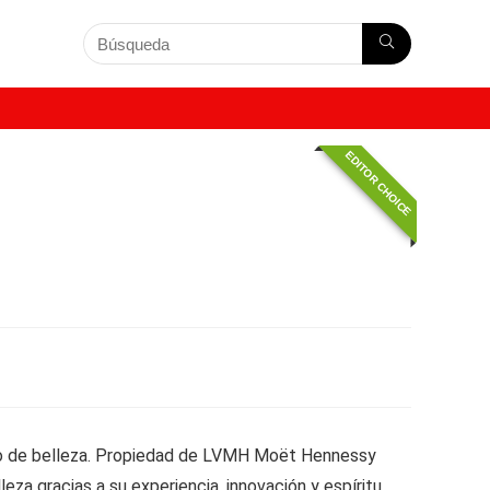
EDITOR CHOICE
undo de belleza. Propiedad de LVMH Moët Hennessy
eza gracias a su experiencia, innovación y espíritu