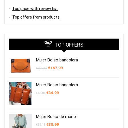
Top page with review list
Top offers from products
TOP OFFERS
Mujer Bolso bandolera
El
El
€
167.99
€
251.56
precio
precio
original
actual
era:
es:
€251.56.
€167.99.
Mujer Bolso bandolera
El
El
€
34.99
€
68.06
precio
precio
original
actual
era:
es:
€68.06.
€34.99.
Mujer Bolso de mano
El
El
€
38.99
€
55.18