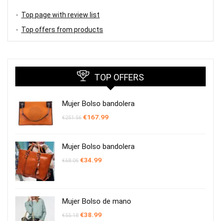
Top page with review list
Top offers from products
TOP OFFERS
Mujer Bolso bandolera
El
El
€
167.99
€
251.56
precio
precio
original
actual
era:
es:
€251.56.
€167.99.
Mujer Bolso bandolera
El
El
€
34.99
€
68.06
precio
precio
original
actual
era:
es:
€68.06.
€34.99.
Mujer Bolso de mano
El
El
€
38.99
€
55.18