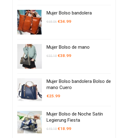
original
actual
era:
es:
€251.56.
€167.99.
Mujer Bolso bandolera
El
El
€
34.99
€
68.06
precio
precio
original
actual
era:
es:
€68.06.
€34.99.
Mujer Bolso de mano
El
El
€
38.99
€
55.18
precio
precio
original
actual
era:
es:
€55.18.
€38.99.
Mujer Bolso bandolera Bolso de
mano Cuero
€
25.99
Mujer Bolso de Noche Satín
Legierung Fiesta
El
El
€
18.99
€
49.18
precio
precio
original
actual