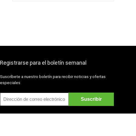
era:
es:
€49.18.
€18.99.
Registrarse para el boletín semanal
Suscríbete a nuestro boletín para recibir noticias y ofertas
especiales
contacto@1ComprasOnline.com