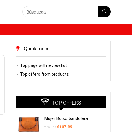
Quick menu
Top page with review list
Top offers from products
TOP OFFERS
Mujer Bolso bandolera
El
El
€
167.99
€
251.56
precio
precio