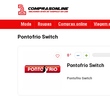
Moda
Roupas
Compras online
Viagem 
Pontofrio Switch
0
Pontofrio Switch
Pontofrio Switc