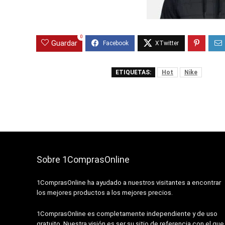
0
Guardar
ETIQUETAS:
Hot
Nike
Sobre 1ComprasOnline
1ComprasOnline ha ayudado a nuestros visitantes a encontrar
los mejores productos a los mejores precios.
1ComprasOnline es completamente independiente y de uso
gratuito. Nuestra visión es ser su sitio de referencia con el que