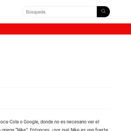
Coca-Cola o Google, donde no es necesario ver el
a griega “Nike”. Entonces, ¿por qué Nike es una fuerte