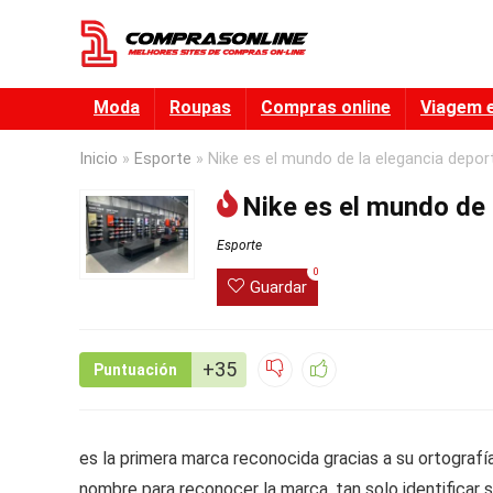
Moda
Roupas
Compras online
Viagem 
Inicio
»
Esporte
»
Nike es el mundo de la elegancia depor
Nike es el mundo de 
Esporte
0
Guardar
+35
Puntuación
es la primera marca reconocida gracias a su ortografí
nombre para reconocer la marca, tan solo identificar s