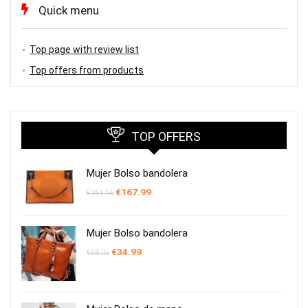
Quick menu
Top page with review list
Top offers from products
TOP OFFERS
Mujer Bolso bandolera
El
El
€
167.99
€
251.56
precio
precio
original
actual
era:
es:
€251.56.
€167.99.
Mujer Bolso bandolera
El
El
€
34.99
€
68.06
precio
precio
original
actual
era:
es:
€68.06.
€34.99.