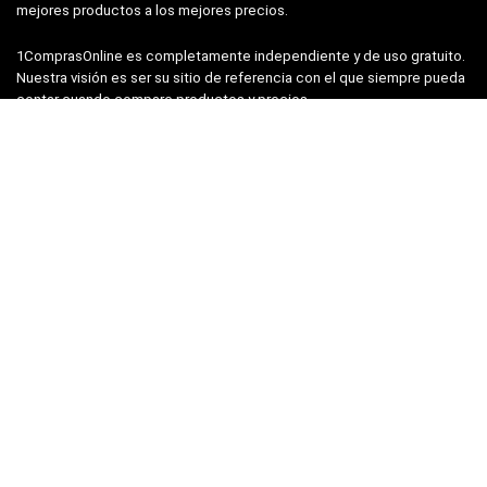
mejores productos a los mejores precios.
1ComprasOnline es completamente independiente y de uso gratuito.
Nuestra visión es ser su sitio de referencia con el que siempre pueda
contar cuando compare productos y precios.
1ComprasOnline
Sobre nós
Política de Privacidade
Termos de uso
Contate-Nos
Registrarse para el boletín semanal