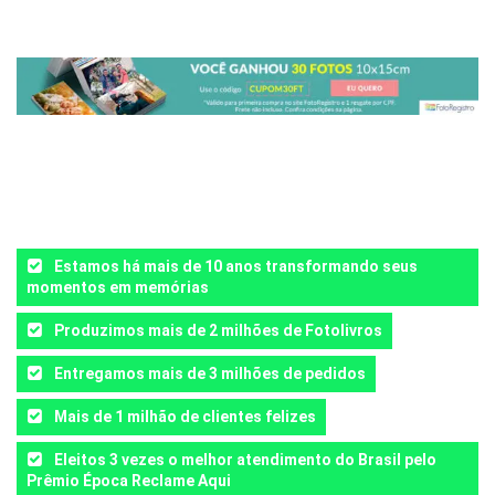
Estamos há mais de 10 anos transformando seus
momentos em memórias
Produzimos mais de 2 milhões de Fotolivros
Entregamos mais de 3 milhões de pedidos
Mais de 1 milhão de clientes felizes
Eleitos 3 vezes o melhor atendimento do Brasil pelo
Prêmio Época Reclame Aqui