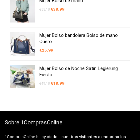
Mujer Bolso de mano
El
El
€
38.99
€
55.18
precio
precio
original
actual
era:
es:
€55.18.
€38.99.
Mujer Bolso bandolera Bolso de mano
Cuero
€
25.99
Mujer Bolso de Noche Satín Legierung
Fiesta
El
El
€
18.99
€
49.18
precio
precio
original
actual
era:
es:
€49.18.
€18.99.
Sobre 1ComprasOnline
1ComprasOnline ha ayudado a nuestros visitantes a encontrar los