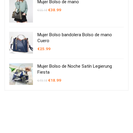
Mujer Bolso de mano
El
El
€
38.99
€
55.18
precio
precio
original
actual
era:
es:
€55.18.
€38.99.
Mujer Bolso bandolera Bolso de mano
Cuero
€
25.99
Mujer Bolso de Noche Satín Legierung
Fiesta
El
El
€
18.99
€
49.18
precio
precio
original
actual
era:
es:
€49.18.
€18.99.
Sobre 1ComprasOnline
1ComprasOnline ha ayudado a nuestros visitantes a encontrar los