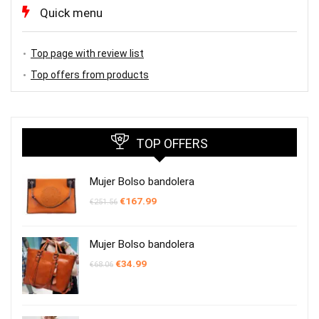
Quick menu
Top page with review list
Top offers from products
TOP OFFERS
Mujer Bolso bandolera
El
El
€
167.99
€
251.56
precio
precio
original
actual
era:
es:
€251.56.
€167.99.
Mujer Bolso bandolera
El
El
€
34.99
€
68.06
precio
precio
original
actual
era:
es:
€68.06.
€34.99.